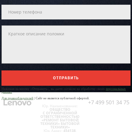
ОТПРАВИТЬ
Нажимая на кнопку «Отправить», вы даете согласие на обработку своих
персональных
данных
Для правообладателей
| Сайт не является публичной офертой.
+7 499 501 34 75
Юр. Наименование:
ОБЩЕСТВО
С ОГРАНИЧЕННОЙ
ОТВЕТСТВЕННОСТЬЮ
«РЕМОНТ БЫТОВОЙ
ТЕХНИКИ» БЫТОВОЙ
ТЕХНИКИ»
Юр. Адрес:
454138,