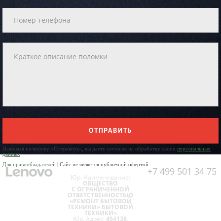
ОТПРАВИТЬ
Нажимая на кнопку «Отправить», вы даете согласие на обработку своих
персональных
данных
Для правообладателей
| Сайт не является публичной офертой.
+7 499 501 34 75
Юр. Наименование:
ОБЩЕСТВО
С ОГРАНИЧЕННОЙ
ОТВЕТСТВЕННОСТЬЮ
«РЕМОНТ БЫТОВОЙ
ТЕХНИКИ» БЫТОВОЙ
ТЕХНИКИ»
Юр. Адрес:
454138,