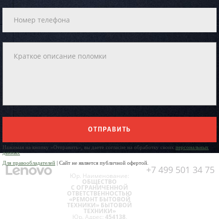
ОТПРАВИТЬ
Нажимая на кнопку «Отправить», вы даете согласие на обработку своих
персональных
данных
Для правообладателей
| Сайт не является публичной офертой.
+7 499 501 34 75
Юр. Наименование:
ОБЩЕСТВО
С ОГРАНИЧЕННОЙ
ОТВЕТСТВЕННОСТЬЮ
«РЕМОНТ БЫТОВОЙ
ТЕХНИКИ» БЫТОВОЙ
ТЕХНИКИ»
Юр. Адрес:
454138,