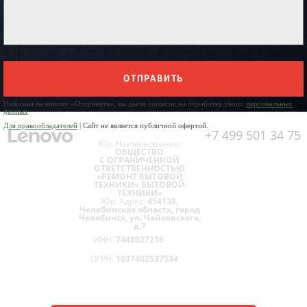
ОТПРАВИТЬ
Нажимая на кнопку «Отправить», вы даете согласие на обработку своих
персональных
данных
Для правообладателей
| Сайт не является публичной офертой.
+7 499 501 34 75
Юр. Наименование:
ОБЩЕСТВО
С ОГРАНИЧЕННОЙ
ОТВЕТСТВЕННОСТЬЮ
«РЕМОНТ БЫТОВОЙ
ТЕХНИКИ» БЫТОВОЙ
ТЕХНИКИ»
Юр. Адрес:
454138,
Челябинская область, город
Челябинск, ул. Чайковского,
д.7
ИНН:
7448027216
ОГРН:
1037402537534