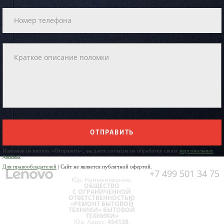
ОТПРАВИТЬ
Нажимая на кнопку «Отправить», вы даете согласие на обработку своих
персональных
данных
Для правообладателей
| Сайт не является публичной офертой.
+7 499 501 34 75
Юр. Наименование:
ОБЩЕСТВО
С ОГРАНИЧЕННОЙ
ОТВЕТСТВЕННОСТЬЮ
«РЕМОНТ БЫТОВОЙ
ТЕХНИКИ» БЫТОВОЙ
ТЕХНИКИ»
Юр. Адрес:
454138,